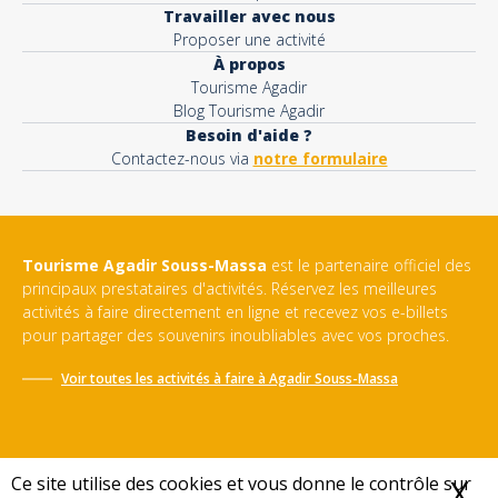
Travailler avec nous
Proposer une activité
À propos
Tourisme Agadir
Blog Tourisme Agadir
Besoin d'aide ?
Contactez-nous via
notre formulaire
Tourisme Agadir Souss-Massa
est le partenaire officiel des
principaux prestataires d'activités. Réservez les meilleures
activités à faire directement en ligne et recevez vos e-billets
pour partager des souvenirs inoubliables avec vos proches.
Voir toutes les activités à faire à
Agadir Souss-Massa
Ce site utilise des cookies et vous donne le contrôle sur
X
M